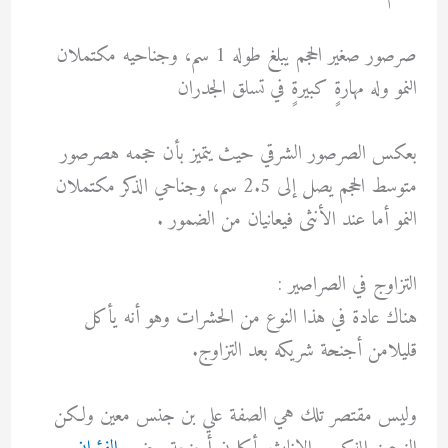
صرصور صغير الحجم يبلغ طوله 1 سم، وجناحيه مكتملان
النمو وله مهارةٍ كبيرةٍ في تسلق الجدران
بعكس الصرصور الشرقي حيث يتميز بأن حجمه هصرصور
متوسط الحجم يصل إلى 2.5 سم، وجناحي الذكر مكتملان
النمو أما عند الأنثى فيعانيان من الضمور .
التزاوج في الصراصير :
هناك عادة في هذا النوع من الحشرات وهو أنه يأكل
قليلامن أجنحة شريكه بعد التزاوج.
وليس مقتصر تلك هي الصفة علي بن جنس معين ولكن