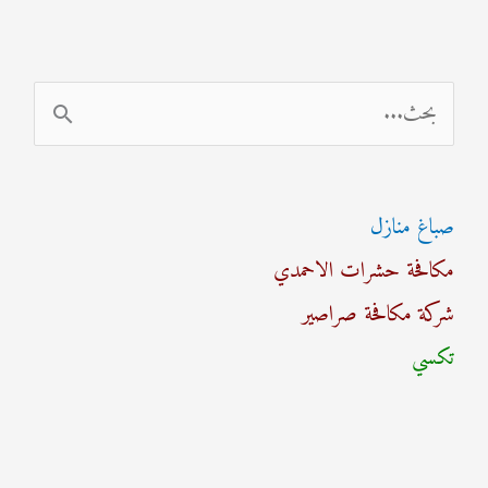
ا
ل
ب
صباغ منازل
ح
مكافحة حشرات الاحمدي
ث
شركة مكافحة صراصير
ع
تكسي
ن
: