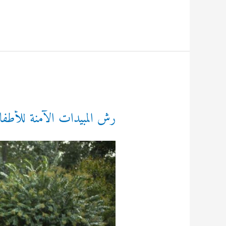
والقوارض
حولي
رش المبيدات الآمنة للأطفا