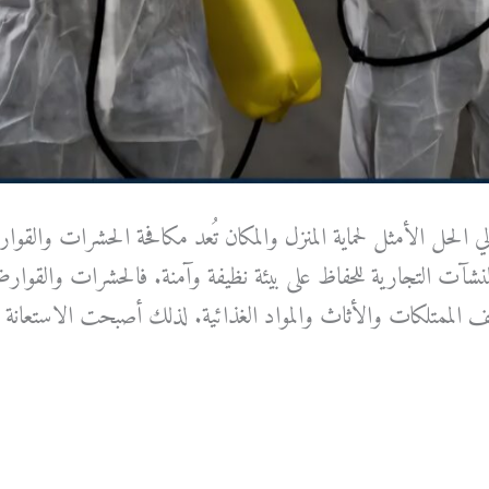
لحل الأمثل لحماية المنزل والمكان تُعد مكافحة الحشرات وال
لمنشآت التجارية للحفاظ على بيئة نظيفة وآمنة. فالحشرات والق
 الممتلكات والأثاث والمواد الغذائية. لذلك أصبحت الاستعانة