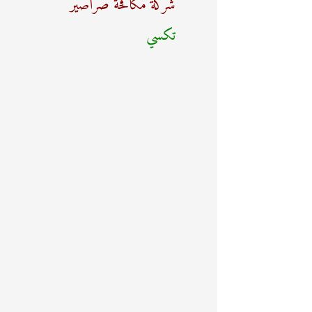
شركة مكافحة صراصير
ع
تكسي
ن
: