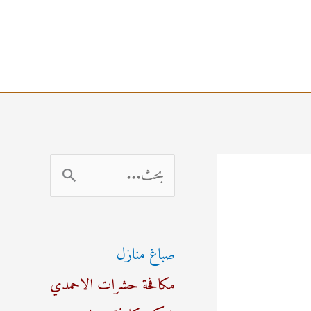
ا
ل
ب
صباغ منازل
ح
مكافحة حشرات الاحمدي
ث