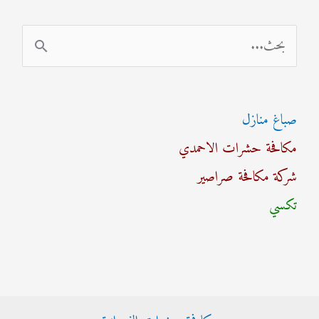
ا
ل
ب
صباغ منازل
ح
مكافحة حشرات الاحمدي
ث
شركة مكافحة صراصير
ع
تكسي
ن
: