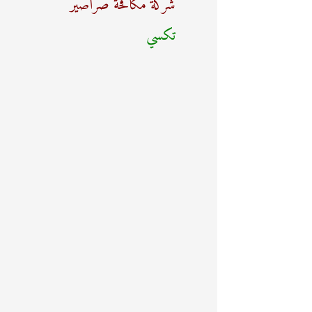
شركة مكافحة صراصير
ع
تكسي
ن
: