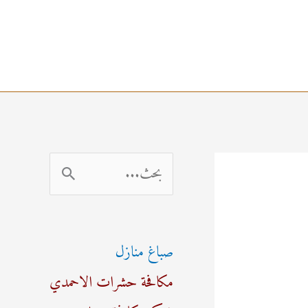
ا
ل
ب
صباغ منازل
ح
مكافحة حشرات الاحمدي
ث