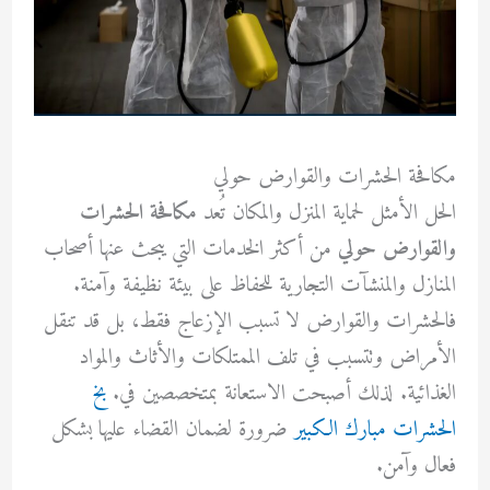
مكافحة الحشرات والقوارض حولي
الحل الأمثل لحماية المنزل والمكان تُعد
مكافحة الحشرات
والقوارض حولي
من أكثر الخدمات التي يبحث عنها أصحاب
المنازل والمنشآت التجارية للحفاظ على بيئة نظيفة وآمنة.
فالحشرات والقوارض لا تسبب الإزعاج فقط، بل قد تنقل
الأمراض وتتسبب في تلف الممتلكات والأثاث والمواد
الغذائية. لذلك أصبحت الاستعانة بمتخصصين في.
بخ
الحشرات مبارك الكبير
ضرورة لضمان القضاء عليها بشكل
فعال وآمن.