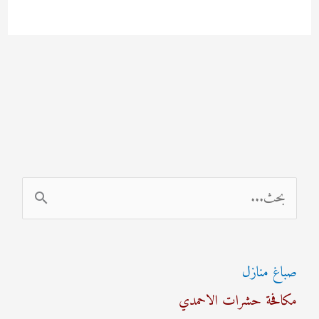
ا
ل
ب
صباغ منازل
ح
مكافحة حشرات الاحمدي
ث